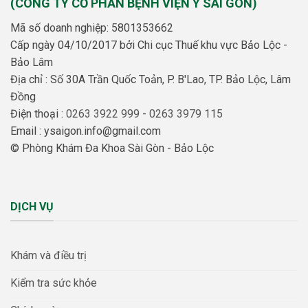
(CÔNG TY CỔ PHẦN BỆNH VIỆN Y SÀI GÒN)
Mã số doanh nghiệp: 5801353662
Cấp ngày 04/10/2017 bởi Chi cục Thuế khu vực Bảo Lộc -
Bảo Lâm
Địa chỉ : Số 30A Trần Quốc Toản, P. B'Lao, TP. Bảo Lộc, Lâm
Đồng
Điện thoại :
0263 3922 999
-
0263 3979 115
Email : ysaigon.info@gmail.com
© Phòng Khám Đa Khoa Sài Gòn - Bảo Lộc
DỊCH VỤ
Khám và điều trị
Kiểm tra sức khỏe