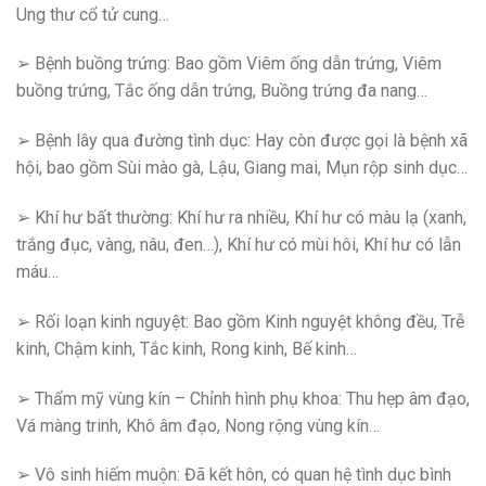
Ung thư cổ tử cung…
➢ Bệnh buồng trứng: Bao gồm Viêm ống dẫn trứng, Viêm
buồng trứng, Tắc ống dẫn trứng, Buồng trứng đa nang…
➢ Bệnh lây qua đường tình dục: Hay còn được gọi là bệnh xã
hội, bao gồm Sùi mào gà, Lậu, Giang mai, Mụn rộp sinh dục…
➢ Khí hư bất thường: Khí hư ra nhiều, Khí hư có màu lạ (xanh,
trắng đục, vàng, nâu, đen…), Khí hư có mùi hôi, Khí hư có lẫn
máu…
➢ Rối loạn kinh nguyệt: Bao gồm Kinh nguyệt không đều, Trễ
kinh, Chậm kinh, Tắc kinh, Rong kinh, Bế kinh…
➢ Thẩm mỹ vùng kín – Chỉnh hình phụ khoa: Thu hẹp âm đạo,
Vá màng trinh, Khô âm đạo, Nong rộng vùng kín…
➢ Vô sinh hiếm muộn: Đã kết hôn, có quan hệ tình dục bình