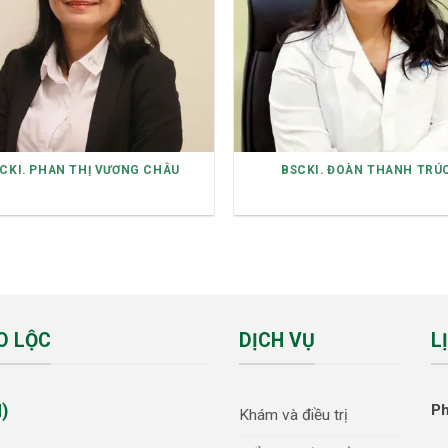
CKI. PHAN THỊ VƯƠNG CHÂU
BSCKI. ĐOÀN THANH TRÚ
O LỘC
DỊCH VỤ
L
)
P
Khám và điều trị