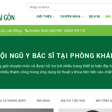
GIỚI THIỆU
CHUYÊN KHOA
DỊCH VỤ
BÁC 
 Lộc, Lâm Đồng
Hotline: 0263 3922 999 - 02633.979.115
ỘI NGŨ Y BÁC SĨ TẠI PHÒNG KH
g giỏi chuyên môn và được hỗ trợ bởi nhiều trang thiết bị hiện đại,
hiều thành công trong ứng dụng kỹ thuật y khoa tiên tiến vào chẩn 
I CƠ XƯƠNG KHỚP
NHI KHOA
NỘI SOI TIÊU HÓA
NỘI TỔNG 