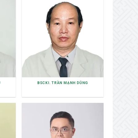
U
BSCKI. TRẦN MẠNH DŨNG