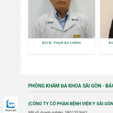
BSCKI. PHẠM BÁ CƯỜNG
BS
PHÒNG KHÁM ĐA KHOA SÀI GÒN - BẢ
(CÔNG TY CỔ PHẦN BỆNH VIỆN Y SÀI GÒN
Chat Zalo
Mã số doanh nghiệp: 5801353662