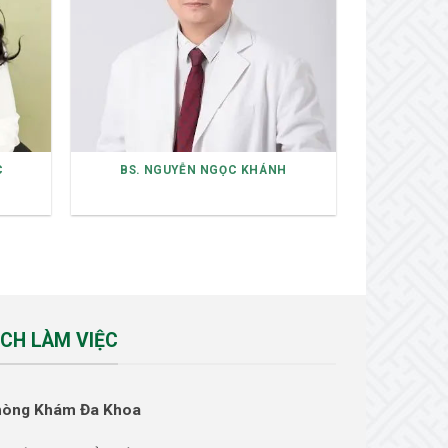
C
BS. NGUYỄN NGỌC KHÁNH
ỊCH LÀM VIỆC
hòng Khám Đa Khoa