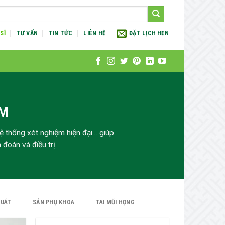
SĨ
TƯ VẤN
TIN TỨC
LIÊN HỆ
ĐẶT LỊCH HẸN
ÁM
 hệ thống xét nghiệm hiện đại… giúp
đoán và điều trị.
QUÁT
SẢN PHỤ KHOA
TAI MŨI HỌNG