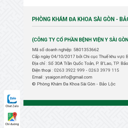
PHÒNG KHÁM ĐA KHOA SÀI GÒN - BẢ
(CÔNG TY CỔ PHẦN BỆNH VIỆN Y SÀI GÒN
Mã số doanh nghiệp: 5801353662
Cấp ngày 04/10/2017 bởi Chi cục Thuế khu vực 
Địa chỉ : Số 30A Trần Quốc Toản, P. B'Lao, TP. B
Điện thoại :
0263 3922 999
-
0263 3979 115
Email : ysaigon.info@gmail.com
© Phòng Khám Đa Khoa Sài Gòn - Bảo Lộc
Chat Zalo
Chỉ đường