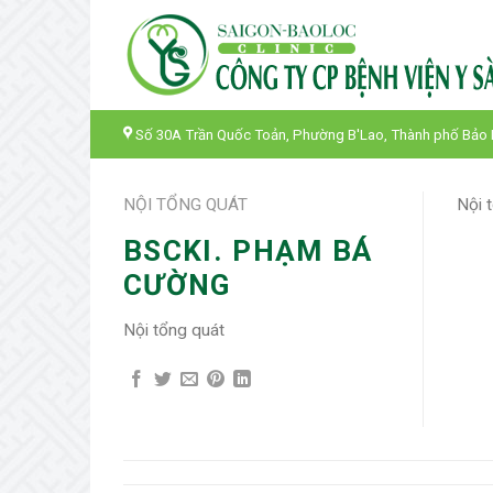
Skip
to
content
Số 30A Trần Quốc Toản, Phường B'Lao, Thành phố Bảo
NỘI TỔNG QUÁT
Nội 
BSCKI. PHẠM BÁ
CƯỜNG
Nội tổng quát