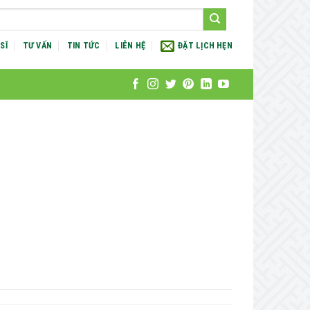
SĨ
TƯ VẤN
TIN TỨC
LIÊN HỆ
ĐẶT LỊCH HẸN