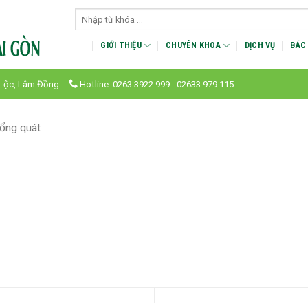
GIỚI THIỆU
CHUYÊN KHOA
DỊCH VỤ
BÁC 
 Lộc, Lâm Đồng
Hotline: 0263 3922 999 - 02633.979.115
tổng quát